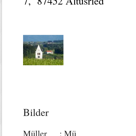
7, 87452 Altusried
Bilder
Müller : Mü